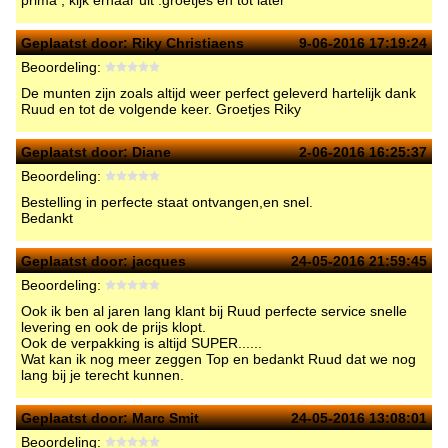
prima , kijk ernaar uit .groetjes en tot later
Geplaatst door:
Riky Christiaens
9-06-2016 17:19:24
Beoordeling:
De munten zijn zoals altijd weer perfect geleverd hartelijk dank
Ruud en tot de volgende keer. Groetjes Riky
Geplaatst door:
Diane
2-06-2016 16:25:37
Beoordeling:
Bestelling in perfecte staat ontvangen,en snel.
Bedankt
Geplaatst door:
jacques
24-05-2016 21:59:45
Beoordeling:
Ook ik ben al jaren lang klant bij Ruud perfecte service snelle
levering en ook de prijs klopt.
Ook de verpakking is altijd SUPER......
Wat kan ik nog meer zeggen Top en bedankt Ruud dat we nog
lang bij je terecht kunnen.
Geplaatst door:
Marc Smit
24-05-2016 13:08:01
Beoordeling: