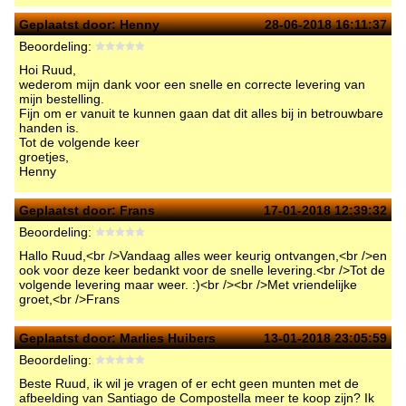
Geplaatst door:
Henny
28-06-2018 16:11:37
Beoordeling:
Hoi Ruud,
wederom mijn dank voor een snelle en correcte levering van
mijn bestelling.
Fijn om er vanuit te kunnen gaan dat dit alles bij in betrouwbare
handen is.
Tot de volgende keer
groetjes,
Henny
Geplaatst door:
Frans
17-01-2018 12:39:32
Beoordeling:
Hallo Ruud,<br />Vandaag alles weer keurig ontvangen,<br />en
ook voor deze keer bedankt voor de snelle levering.<br />Tot de
volgende levering maar weer. :)<br /><br />Met vriendelijke
groet,<br />Frans
Geplaatst door:
Marlies Huibers
13-01-2018 23:05:59
Beoordeling:
Beste Ruud, ik wil je vragen of er echt geen munten met de
afbeelding van Santiago de Compostella meer te koop zijn? Ik