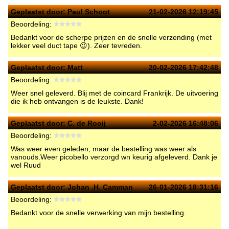
Geplaatst door:
Paul Schoot
21-02-2026 12:19:45
Beoordeling:
Bedankt voor de scherpe prijzen en de snelle verzending (met
lekker veel duct tape 😉). Zeer tevreden.
Geplaatst door:
Matt
20-02-2026 17:42:48
Beoordeling:
Weer snel geleverd. Blij met de coincard Frankrijk. De uitvoering
die ik heb ontvangen is de leukste. Dank!
Geplaatst door:
C. de Rooij
2-02-2026 16:48:06
Beoordeling:
Was weer even geleden, maar de bestelling was weer als
vanouds.Weer picobello verzorgd wn keurig afgeleverd. Dank je
wel Ruud
Geplaatst door:
Johan .H. Camman
26-01-2026 18:31:16
Beoordeling:
Bedankt voor de snelle verwerking van mijn bestelling.