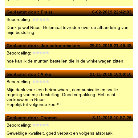
Geplaatst door:
Frans
6-02-2019 22:42:03
Beoordeling:
Dank je wel Ruud. Helemaal tevreden over de afhandeling van
mijn bestelling.
Geplaatst door:
Jan schoenmakers
29-01-2019 21:49:48
Beoordeling:
hoe kan ik de munten bestellen die in de winkelwagen zitten
Geplaatst door:
Anke
21-11-2018 16:06:10
Beoordeling:
Mijn dank voor een betrouwbare, communicatie en snelle
regeling van mijn bestelling. Goed verpakking. Heb echt
vertrouwen in Ruud.
Hopelijk tot volgende keer!!!
Geplaatst door:
Thomas
8-11-2018 10:57:26
Beoordeling:
Geweldige kwaliteit, goed verpakt en volgens afspraak!