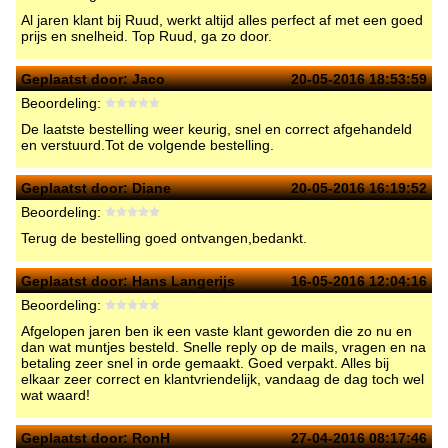
Al jaren klant bij Ruud, werkt altijd alles perfect af met een goed
prijs en snelheid. Top Ruud, ga zo door.
Geplaatst door:
Jaco
20-05-2016 18:53:59
Beoordeling:
De laatste bestelling weer keurig, snel en correct afgehandeld
en verstuurd.Tot de volgende bestelling.
Geplaatst door:
Diane
20-05-2016 16:19:52
Beoordeling:
Terug de bestelling goed ontvangen,bedankt.
Geplaatst door:
Hans Langerijs
16-05-2016 12:04:16
Beoordeling:
Afgelopen jaren ben ik een vaste klant geworden die zo nu en
dan wat muntjes besteld. Snelle reply op de mails, vragen en na
betaling zeer snel in orde gemaakt. Goed verpakt. Alles bij
elkaar zeer correct en klantvriendelijk, vandaag de dag toch wel
wat waard!
Geplaatst door:
RonH
27-04-2016 08:17:46