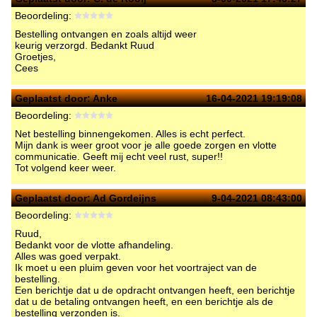
Beoordeling:
Bestelling ontvangen en zoals altijd weer
keurig verzorgd. Bedankt Ruud
Groetjes,
Cees
Geplaatst door:
Anke
16-04-2021 19:19:08
Beoordeling:
Net bestelling binnengekomen. Alles is echt perfect.
Mijn dank is weer groot voor je alle goede zorgen en vlotte
communicatie. Geeft mij echt veel rust, super!!
Tot volgend keer weer.
Geplaatst door:
Ad Gordeijns
9-04-2021 08:43:00
Beoordeling:
Ruud,
Bedankt voor de vlotte afhandeling.
Alles was goed verpakt.
Ik moet u een pluim geven voor het voortraject van de
bestelling.
Een berichtje dat u de opdracht ontvangen heeft, een berichtje
dat u de betaling ontvangen heeft, en een berichtje als de
bestelling verzonden is.