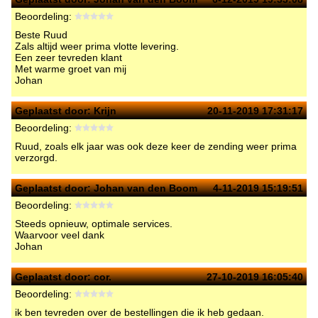
Beoordeling:
Beste Ruud
Zals altijd weer prima vlotte levering.
Een zeer tevreden klant
Met warme groet van mij
Johan
Geplaatst door:
Krijn
20-11-2019 17:31:17
Beoordeling:
Ruud, zoals elk jaar was ook deze keer de zending weer prima
verzorgd.
Geplaatst door:
Johan van den Boom
4-11-2019 15:19:51
Beoordeling:
Steeds opnieuw, optimale services.
Waarvoor veel dank
Johan
Geplaatst door:
cor.
27-10-2019 16:05:40
Beoordeling:
ik ben tevreden over de bestellingen die ik heb gedaan.