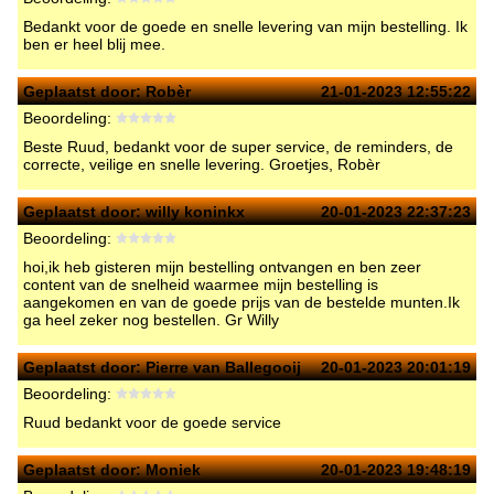
Bedankt voor de goede en snelle levering van mijn bestelling. Ik
ben er heel blij mee.
Geplaatst door:
Robèr
21-01-2023 12:55:22
Beoordeling:
Beste Ruud, bedankt voor de super service, de reminders, de
correcte, veilige en snelle levering. Groetjes, Robèr
Geplaatst door:
willy koninkx
20-01-2023 22:37:23
Beoordeling:
hoi,ik heb gisteren mijn bestelling ontvangen en ben zeer
content van de snelheid waarmee mijn bestelling is
aangekomen en van de goede prijs van de bestelde munten.Ik
ga heel zeker nog bestellen. Gr Willy
Geplaatst door:
Pierre van Ballegooij
20-01-2023 20:01:19
Beoordeling:
Ruud bedankt voor de goede service
Geplaatst door:
Moniek
20-01-2023 19:48:19