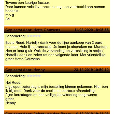
Tevens een keurige factuur.
Daar kunnen vele leveranciers nog een voorbeeld aan nemen.
bedankt.
m.v.g.
Ad
Geplaatst door:
Hette Gouwens
11-08-2020 18:05:55
Beoordeling:
Beste Ruud. Hartelijk dank voor de fijne aankoop van 2 euro
munten. Hele fijne transactie. Je komt je afspraken na. Munten
zien er keurig uit. Ook de verzending en verpakking is netjes.
Hartelijk dank en zeker tot een volgende keer. Met vriendelijke
groet Hette Gouwens.
Geplaatst door:
Henny
23-12-2019 10:50:10
Beoordeling:
Hoi Ruud,
afgelopen zaterdag is mijn bestelling binnen gekomen. Hier ben
ik blij mee. Dank voor de snelle en correcte afhandeling.
Fijne kerstdagen en een veilige jaarwisseling toegewenst.
groet,
Henny
Geplaatst door:
Johan van den Boom
6-12-2019 19:33:08