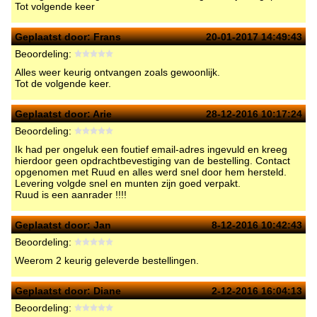
Tot volgende keer
Geplaatst door:
Frans
20-01-2017 14:49:43
Beoordeling:
Alles weer keurig ontvangen zoals gewoonlijk.
Tot de volgende keer.
Geplaatst door:
Arie
28-12-2016 10:17:24
Beoordeling:
Ik had per ongeluk een foutief email-adres ingevuld en kreeg
hierdoor geen opdrachtbevestiging van de bestelling. Contact
opgenomen met Ruud en alles werd snel door hem hersteld.
Levering volgde snel en munten zijn goed verpakt.
Ruud is een aanrader !!!!
Geplaatst door:
Jan
8-12-2016 10:42:43
Beoordeling:
Weerom 2 keurig geleverde bestellingen.
Geplaatst door:
Diane
2-12-2016 16:04:13
Beoordeling: