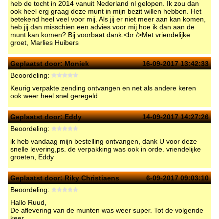
heb de tocht in 2014 vanuit Nederland nl gelopen. Ik zou dan
ook heel erg graag deze munt in mijn bezit willen hebben. Het
betekend heel veel voor mij. Als jij er niet meer aan kan komen,
heb jij dan misschien een advies voor mij hoe ik dan aan de
munt kan komen? Bij voorbaat dank.<br />Met vriendelijke
groet, Marlies Huibers
Geplaatst door:
Moniek
16-09-2017 13:42:33
Beoordeling:
Keurig verpakte zending ontvangen en net als andere keren
ook weer heel snel geregeld.
Geplaatst door:
Eddy
14-09-2017 14:27:26
Beoordeling:
ik heb vandaag mijn bestelling ontvangen, dank U voor deze
snelle levering,ps. de verpakking was ook in orde. vriendelijke
groeten, Eddy
Geplaatst door:
Riky Christiaens
6-09-2017 09:03:10
Beoordeling:
Hallo Ruud,
De aflevering van de munten was weer super. Tot de volgende
keer.