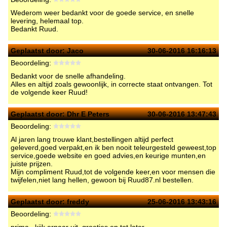
Wederom weer bedankt voor de goede service, en snelle
levering, helemaal top.
Bedankt Ruud.
Geplaatst door:
Jaco
30-06-2016 16:16:13
Beoordeling:
Bedankt voor de snelle afhandeling.
Alles en altijd zoals gewoonlijk, in correcte staat ontvangen. Tot
de volgende keer Ruud!
Geplaatst door:
Dhr E Peters
30-06-2016 13:47:43
Beoordeling:
Al jaren lang trouwe klant,bestellingen altijd perfect
geleverd,goed verpakt,en ik ben nooit teleurgesteld geweest,top
service,goede website en goed advies,en keurige munten,en
juiste prijzen.
Mijn compliment Ruud,tot de volgende keer,en voor mensen die
twijfelen,niet lang hellen, gewoon bij Ruud87.nl bestellen.
Geplaatst door:
freddy
25-06-2016 13:43:16
Beoordeling: