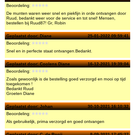
Beoordeling:
De munten waren weer snel en piekfijn in orde ontvangen door
Ruud, bedankt weer voor de service en tot snel! Mensen,
bestellen bij Ruud87! Gr, Robin
Geplaatst door:
Diane
25-01-2022 09:59:41
Beoordeling:
Snel en in perfecte staat ontvangen.Bedankt.
Geplaatst door:
Coolens Diane
16-12-2021 19:39:04
Beoordeling:
Zoals gewoonlijk is de bestelling goed verzorgd en mooi op tijd
toegekomen !
Bedankt Ruud
Groeten Diane
Geplaatst door:
Johan
30-10-2021 16:10:32
Beoordeling:
Als gebruikelijk, prima verzorgd en goed ontvangen
Geplaatst door:
C. de Rooij
8-09-2021 17:45:27