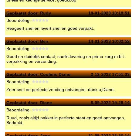
Snelle en keurige service, goedkoop
Geplaatst door:
Rudy
18-01-2023 13:18:51
Beoordeling:
Reageert snel en levert snel en goed verpakt.
Geplaatst door:
Ben
14-01-2023 10:02:52
Beoordeling:
Goed en duidelijk contact, snelle levering en prima zorg m.b.t.
verpakking en verzending.
Geplaatst door:
Coolens Diane
2-12-2022 17:51:33
Beoordeling:
Zeer snel en perfecte zending ontvangen .dank u,Diane.
Geplaatst door:
Diane
8-09-2022 15:28:14
Beoordeling:
Ruud, zoals altijd pakket in perfecte staat en goed ontvangen.
Bedankt.
Geplaatst door:
Jaco
31-05-2022 13:36:14