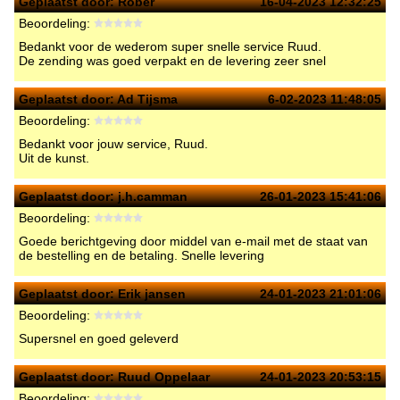
Geplaatst door:
Robèr
16-04-2023 12:32:25
Beoordeling:
Bedankt voor de wederom super snelle service Ruud.
De zending was goed verpakt en de levering zeer snel
Geplaatst door:
Ad Tijsma
6-02-2023 11:48:05
Beoordeling:
Bedankt voor jouw service, Ruud.
Uit de kunst.
Geplaatst door:
j.h.camman
26-01-2023 15:41:06
Beoordeling:
Goede berichtgeving door middel van e-mail met de staat van
de bestelling en de betaling. Snelle levering
Geplaatst door:
Erik jansen
24-01-2023 21:01:06
Beoordeling:
Supersnel en goed geleverd
Geplaatst door:
Ruud Oppelaar
24-01-2023 20:53:15
Beoordeling: