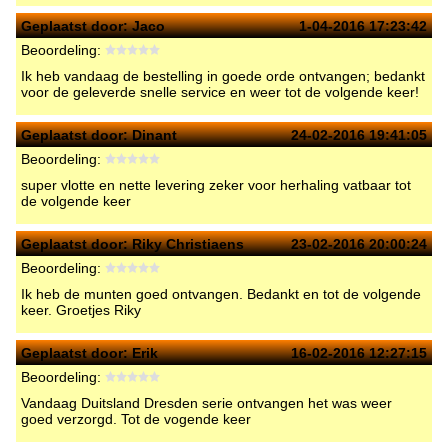
Geplaatst door:
Jaco
1-04-2016 17:23:42
Beoordeling:
Ik heb vandaag de bestelling in goede orde ontvangen; bedankt
voor de geleverde snelle service en weer tot de volgende keer!
Geplaatst door:
Dinant
24-02-2016 19:41:05
Beoordeling:
super vlotte en nette levering zeker voor herhaling vatbaar tot
de volgende keer
Geplaatst door:
Riky Christiaens
23-02-2016 20:00:24
Beoordeling:
Ik heb de munten goed ontvangen. Bedankt en tot de volgende
keer. Groetjes Riky
Geplaatst door:
Erik
16-02-2016 12:27:15
Beoordeling:
Vandaag Duitsland Dresden serie ontvangen het was weer
goed verzorgd. Tot de vogende keer