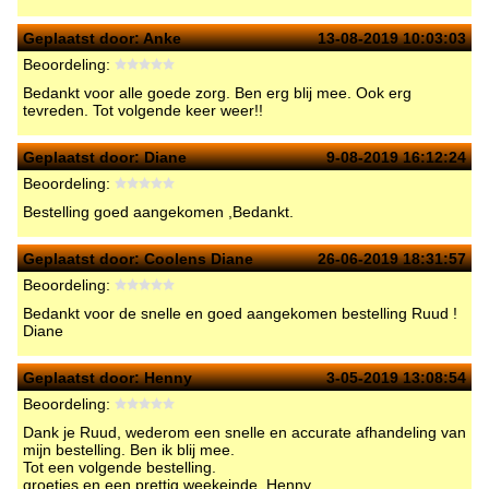
Geplaatst door:
Anke
13-08-2019 10:03:03
Beoordeling:
Bedankt voor alle goede zorg. Ben erg blij mee. Ook erg
tevreden. Tot volgende keer weer!!
Geplaatst door:
Diane
9-08-2019 16:12:24
Beoordeling:
Bestelling goed aangekomen ,Bedankt.
Geplaatst door:
Coolens Diane
26-06-2019 18:31:57
Beoordeling:
Bedankt voor de snelle en goed aangekomen bestelling Ruud !
Diane
Geplaatst door:
Henny
3-05-2019 13:08:54
Beoordeling:
Dank je Ruud, wederom een snelle en accurate afhandeling van
mijn bestelling. Ben ik blij mee.
Tot een volgende bestelling.
groetjes en een prettig weekeinde, Henny