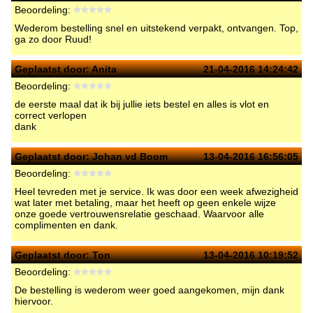
Beoordeling:
Wederom bestelling snel en uitstekend verpakt, ontvangen. Top,
ga zo door Ruud!
Geplaatst door:
Anita
21-04-2016 14:24:42
Beoordeling:
de eerste maal dat ik bij jullie iets bestel en alles is vlot en
correct verlopen
dank
Geplaatst door:
Johan vd Boom
13-04-2016 16:56:05
Beoordeling:
Heel tevreden met je service. Ik was door een week afwezigheid
wat later met betaling, maar het heeft op geen enkele wijze
onze goede vertrouwensrelatie geschaad. Waarvoor alle
complimenten en dank.
Geplaatst door:
Ton
13-04-2016 10:19:52
Beoordeling:
De bestelling is wederom weer goed aangekomen, mijn dank
hiervoor.