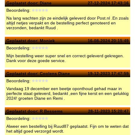
Geplaatst door:
Diane
27-12-2024 17:43:16
Beoordeling:
Na lang wachten zijn ze eindelijk geleverd door Post.nl .En zoals
altijd netjes verpakt en de bestelling perfect genoteerd en
verzonden, bedankt Ruud .
Geplaatst door:
Moniek
16-08-2024 20:15:49
Beoordeling:
Mijn bestelling weer super snel en correct geleverd gekregen.
Dank voor deze goede service.
Geplaatst door:
Coolens Diane
19-12-2023 17:47:59
Beoordeling:
Vandaag 19 december een beetje oponthoud gehad maar in
perfecte staat geleverd, bedankt ,een fijne kerst en een gelukkig
2024! groeten Diane en Remi .
Geplaatst door:
R Bessems
28-11-2023 15:20:47
Beoordeling:
Alweer een bestelling bij Ruud87 geplaatst. Fijn om te weten dat
het altijd goed verzorgd wordt.