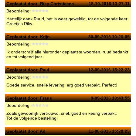
Geplaatst door:
Riky Christiaens
18-10-2016 13:27:11
Beoordeling:
Hartelijk dank Ruud, het is weer geweldig, tot de volgende keer
Groetjes Riky.
Geplaatst door:
Krijn
30-09-2016 10:26:05
Beoordeling:
Ik onderschrijf alle hieronder geplaatste woorden. ruud bedankt
en tot volgend jaar.
Geplaatst door:
Paul
12-09-2016 15:22:23
Beoordeling:
Goede service, snelle levering, erg goed verpakt. Perfect!
Geplaatst door:
Frans
9-09-2016 10:43:55
Beoordeling:
Zoals gewoonlijk vertrouwd, snel, goed en keurig verpakt.
Tot de volgende bestelling!
Geplaatst door:
Ad
11-08-2016 15:28:23