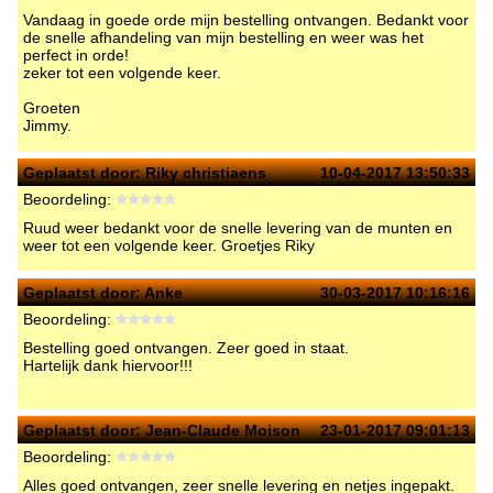
Vandaag in goede orde mijn bestelling ontvangen. Bedankt voor
de snelle afhandeling van mijn bestelling en weer was het
perfect in orde!
zeker tot een volgende keer.
Groeten
Jimmy.
Geplaatst door:
Riky christiaens
10-04-2017 13:50:33
Beoordeling:
Ruud weer bedankt voor de snelle levering van de munten en
weer tot een volgende keer. Groetjes Riky
Geplaatst door:
Anke
30-03-2017 10:16:16
Beoordeling:
Bestelling goed ontvangen. Zeer goed in staat.
Hartelijk dank hiervoor!!!
Geplaatst door:
Jean-Claude Moison
23-01-2017 09:01:13
Beoordeling:
Alles goed ontvangen, zeer snelle levering en netjes ingepakt.