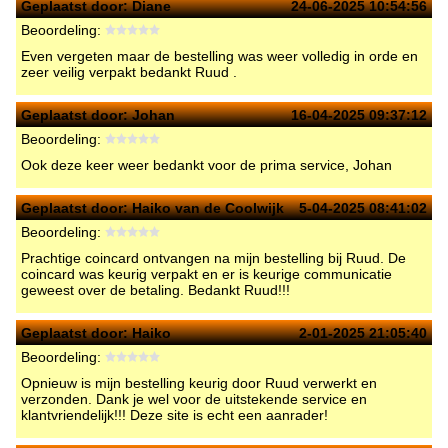
Geplaatst door:
Diane
24-06-2025 10:54:56
Beoordeling:
Even vergeten maar de bestelling was weer volledig in orde en
zeer veilig verpakt bedankt Ruud .
Geplaatst door:
Johan
16-04-2025 09:37:12
Beoordeling:
Ook deze keer weer bedankt voor de prima service, Johan
Geplaatst door:
Haiko van de Coolwijk
5-04-2025 08:41:02
Beoordeling:
Prachtige coincard ontvangen na mijn bestelling bij Ruud. De
coincard was keurig verpakt en er is keurige communicatie
geweest over de betaling. Bedankt Ruud!!!
Geplaatst door:
Haiko
2-01-2025 21:05:40
Beoordeling:
Opnieuw is mijn bestelling keurig door Ruud verwerkt en
verzonden. Dank je wel voor de uitstekende service en
klantvriendelijk!!! Deze site is echt een aanrader!