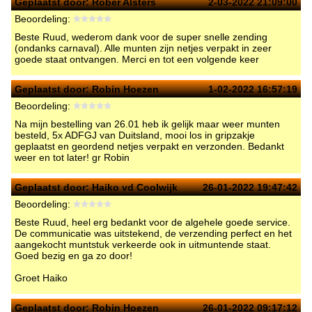
Geplaatst door:
Robèr Alsters
2-03-2022 21:09:00
Beoordeling:
Beste Ruud, wederom dank voor de super snelle zending
(ondanks carnaval). Alle munten zijn netjes verpakt in zeer
goede staat ontvangen. Merci en tot een volgende keer
Geplaatst door:
Robin Hoezen
1-02-2022 16:57:19
Beoordeling:
Na mijn bestelling van 26.01 heb ik gelijk maar weer munten
besteld, 5x ADFGJ van Duitsland, mooi los in gripzakje
geplaatst en geordend netjes verpakt en verzonden. Bedankt
weer en tot later! gr Robin
Geplaatst door:
Haiko vd Coolwijk
26-01-2022 19:47:42
Beoordeling:
Beste Ruud, heel erg bedankt voor de algehele goede service.
De communicatie was uitstekend, de verzending perfect en het
aangekocht muntstuk verkeerde ook in uitmuntende staat.
Goed bezig en ga zo door!
Groet Haiko
Geplaatst door:
Robin Hoezen
26-01-2022 09:17:12