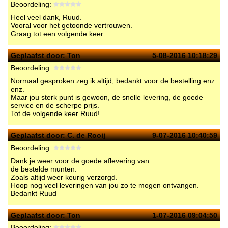
Beoordeling:
Heel veel dank, Ruud.
Vooral voor het getoonde vertrouwen.
Graag tot een volgende keer.
Geplaatst door:
Ton
5-08-2016 10:18:29
Beoordeling:
Normaal gesproken zeg ik altijd, bedankt voor de bestelling enz
enz.
Maar jou sterk punt is gewoon, de snelle levering, de goede
service en de scherpe prijs.
Tot de volgende keer Ruud!
Geplaatst door:
C. de Rooij
9-07-2016 10:40:59
Beoordeling:
Dank je weer voor de goede aflevering van
de bestelde munten.
Zoals altijd weer keurig verzorgd.
Hoop nog veel leveringen van jou zo te mogen ontvangen.
Bedankt Ruud
Geplaatst door:
Ton
1-07-2016 09:04:50
Beoordeling: