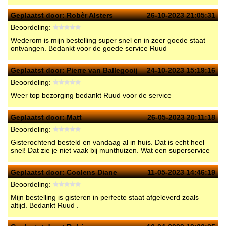
Geplaatst door:
Robèr Alsters
26-10-2023 21:05:31
Beoordeling:
Wederom is mijn bestelling super snel en in zeer goede staat
ontvangen. Bedankt voor de goede service Ruud
Geplaatst door:
Pierre van Ballegooij
24-10-2023 15:19:16
Beoordeling:
Weer top bezorging bedankt Ruud voor de service
Geplaatst door:
Matt
26-05-2023 20:11:18
Beoordeling:
Gisterochtend besteld en vandaag al in huis. Dat is echt heel
snel! Dat zie je niet vaak bij munthuizen. Wat een superservice
Geplaatst door:
Coolens Diane
11-05-2023 14:46:19
Beoordeling:
Mijn bestelling is gisteren in perfecte staat afgeleverd zoals
altijd. Bedankt Ruud .