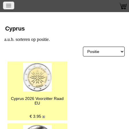
Home
Munten per land
Cyprus
Cyprus
a.u.b. sorteren op positie.
Cyprus 2026 Voorzitter Raad
EU
€
3.95