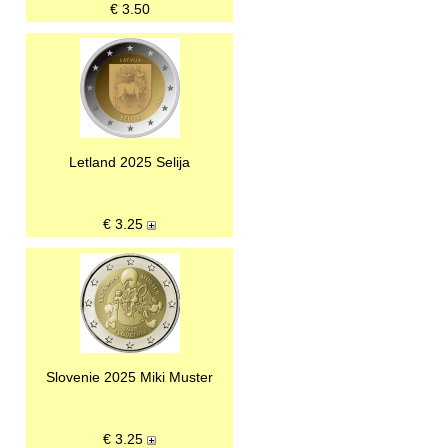
€
3.50
Letland 2025 Selija
€
3.25
Slovenie 2025 Miki Muster
€
3.25