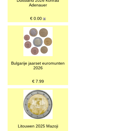
Duitsland 2026 Konrad
Adenauer
€
0.00
Bulgarije jaarset euromunten
2026
€
7.99
Litouwen 2025 Mazoji