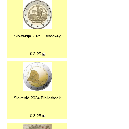
Slowakije 2025 IJshockey
€
3.25
Slovenië 2024 Bibliotheek
€
3.25