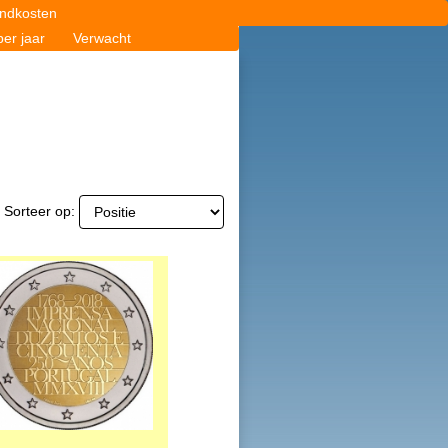
ndkosten
er jaar
Verwacht
Sorteer op: