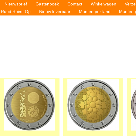
Nieuwsbrief
Gastenboek
Contact
Winkelwagen
Verze
Ruud Ruimt Op
Nieuw leverbaar
Munten per land
Munten p