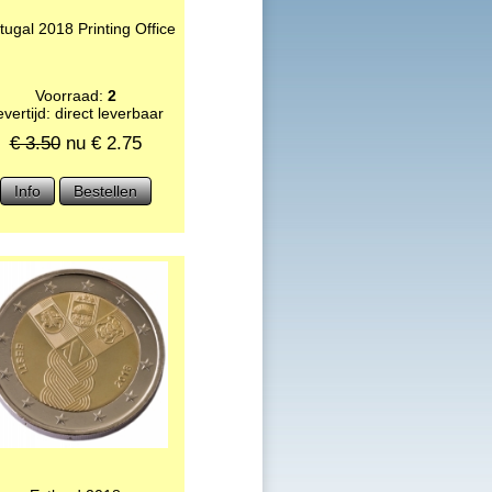
tugal 2018 Printing Office
Voorraad:
2
vertijd: direct leverbaar
€ 3.50
nu €
2.75