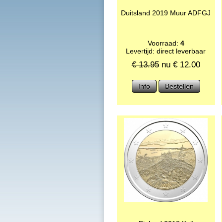
Duitsland 2019 Muur ADFGJ
Voorraad:
4
Levertijd: direct leverbaar
€ 13.95
nu €
12.00