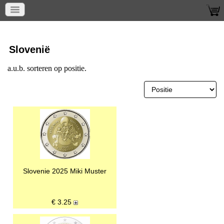
Home
Munten per land
Slovenie
Slovenië
a.u.b. sorteren op positie.
Slovenie 2025 Miki Muster
€
3.25