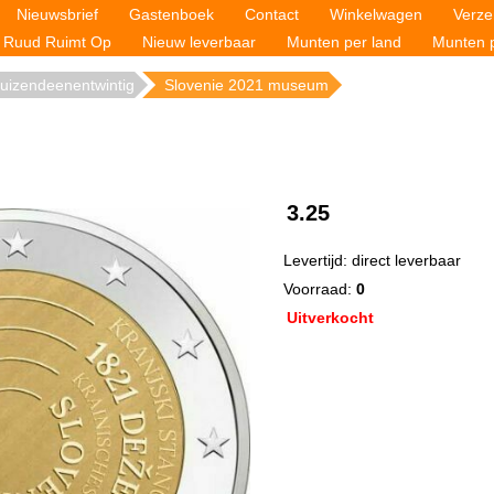
Nieuwsbrief
Gastenboek
Contact
Winkelwagen
Verze
Ruud Ruimt Op
Nieuw leverbaar
Munten per land
Munten p
uizendeenentwintig
Slovenie 2021 museum
3.25
Levertijd: direct leverbaar
Voorraad:
0
Uitverkocht