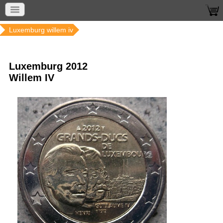
Home
Munten per jaar
2018 2004
Tweeduizendtwaalf
Luxemburg willem iv
Luxemburg 2012
Willem IV